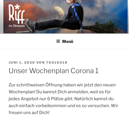
Zum
Inhalt
springen
RIFF IM OKTOPUS
für alle von 8 bis 14 Jahren
Menü
VERÖFFENTLICHT
JUNI 1, 2020
VON
75016018
AM
Unser Wochenplan Corona 1
Zur schrittweisen Öffnung haben wir jetzt den neuen
Wochenplan! Du kannst Dich anmelden, weil es für
jedes Angebot nur 6 Plätze gibt. Natürlich kannst du
auch einfach vorbeikommen und es so versuchen. Wir
freuen uns auf Dich!