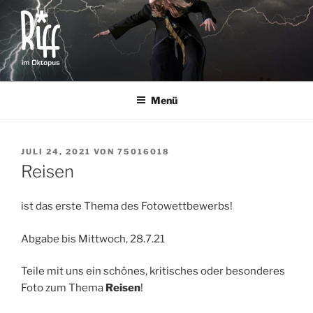
Zum
Inhalt
springen
RIFF IM OKTOPUS
für alle von 8 bis 14 Jahren
Menü
VERÖFFENTLICHT
JULI 24, 2021
VON
75016018
AM
Reisen
ist das erste Thema des Fotowettbewerbs!
Abgabe bis Mittwoch, 28.7.21
Teile mit uns ein schönes, kritisches oder besonderes
Foto zum Thema
Reisen
!