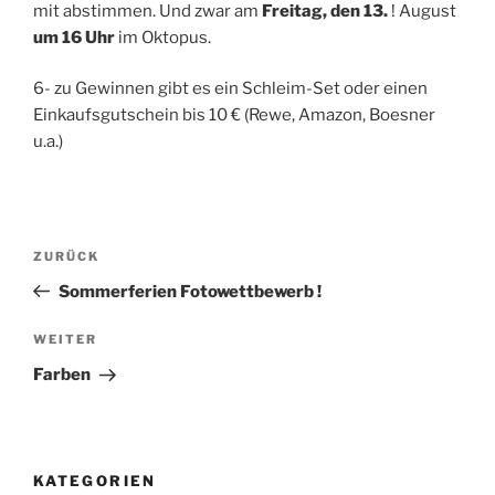
mit abstimmen. Und zwar am
Freitag, den 13.
! August
um 16 Uhr
im Oktopus.
6- zu Gewinnen gibt es ein Schleim-Set oder einen
Einkaufsgutschein bis 10 € (Rewe, Amazon, Boesner
u.a.)
Beitragsnavigation
Vorheriger
ZURÜCK
Beitrag
Sommerferien Fotowettbewerb !
Nächster
WEITER
Beitrag
Farben
KATEGORIEN