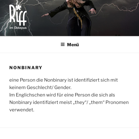
Zum
Inhalt
springen
RIFF IM OKTOPUS
für alle von 8 bis 14 Jahren
Menü
NONBINARY
eine Person die Nonbinary ist identifiziert sich mit
keinem Geschlecht/ Gender.
Im Englichschen wird für eine Person die sich als
Nonbinary identifiziert meist „they“/ „them“ Pronomen
verwendet.